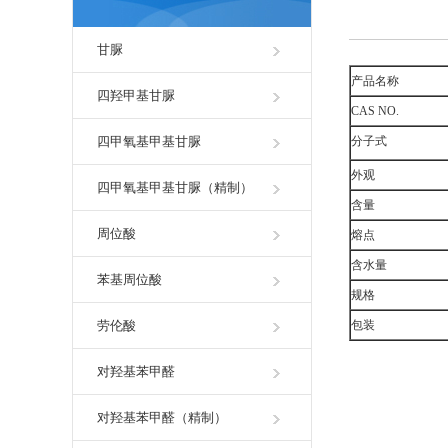
甘脲
产品名称
四羟甲基甘脲
CAS NO.
四甲氧基甲基甘脲
分子式
外观
四甲氧基甲基甘脲（精制）
含量
周位酸
熔点
含水量
苯基周位酸
规格
劳伦酸
包装
对羟基苯甲醛
对羟基苯甲醛（精制）