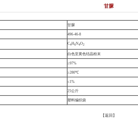
甘脲
甘脲
496-46-8
C
H
N
O
4
6
4
2
白色至黄色结晶粉末
≥97%
≥280℃
≤1%
25公斤
塑料编织袋
【
返回
】